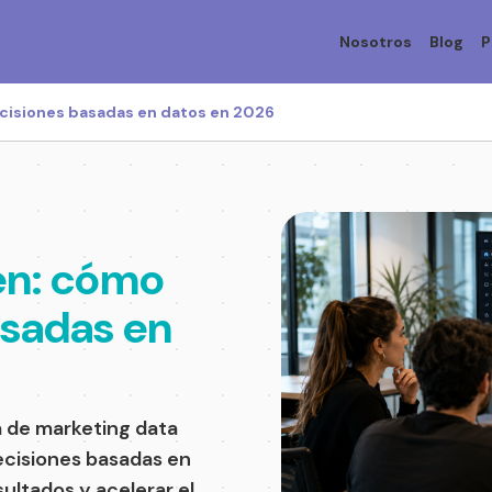
Nosotros
Blog
P
cisiones basadas en datos en 2026
en: cómo
asadas en
 de marketing data
decisiones basadas en
ultados y acelerar el