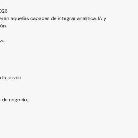
2026
án aquellas capaces de integrar analítica, IA y
ón.
va.
ta driven
 de negocio.