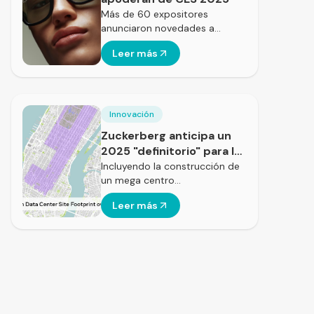
Más de 60 expositores
anunciaron novedades a…
Leer más
Innovación
Zuckerberg anticipa un
2025 "definitorio" para la
IA
Incluyendo la construcción de
un mega centro…
Leer más