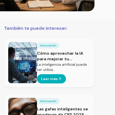
También te puede interesar:
Innovación
Cómo aprovechar la IA
para mejorar tu
rendimiento laboral
La inteligencia artificial puede
ser utiliza…
Leer más
Innovación
Las gafas inteligentes se
apoderan de CES 2025