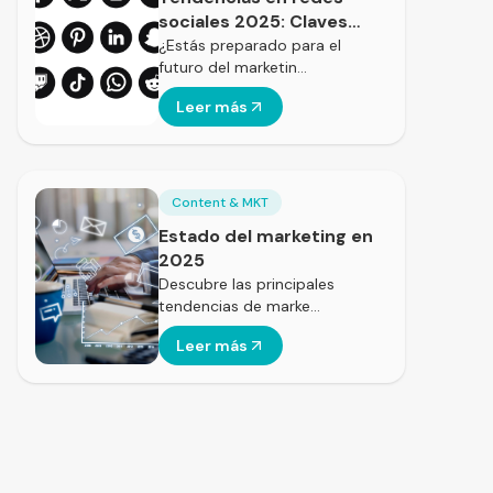
sociales 2025: Claves
para optimizar tu
¿Estás preparado para el
futuro del marketin…
estrategia digital según
HubSpot
Leer más
Content & MKT
Estado del marketing en
2025
Descubre las principales
tendencias de marke…
Leer más