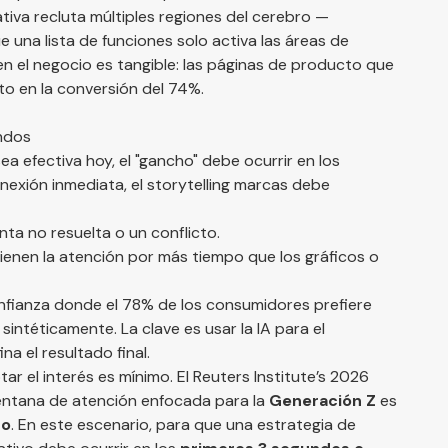
tiva recluta múltiples regiones del cerebro —
 una lista de funciones solo activa las áreas de
n el negocio es tangible: las páginas de producto que
to en la conversión del 74%.
undos
ea efectiva hoy, el "gancho" debe ocurrir en los
exión inmediata, el storytelling marcas debe
nta no resuelta o un conflicto.
enen la atención por más tiempo que los gráficos o
nfianza donde el 78% de los consumidores prefiere
ntéticamente. La clave es usar la IA para el
a el resultado final.
tar el interés es mínimo. El
Reuters Institute’s 2026
entana de atención enfocada para la
Generación Z
es
do
. En este escenario, para que una estrategia de