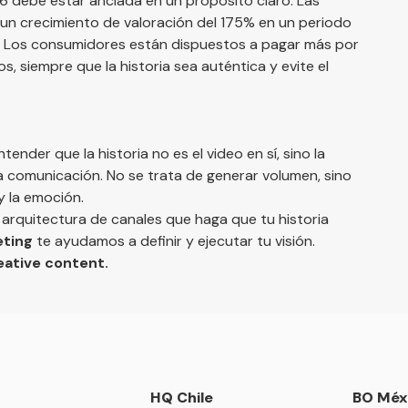
 debe estar anclada en un propósito claro. Las
n crecimiento de valoración del 175% en un periodo
s. Los consumidores están dispuestos a pagar más por
, siempre que la historia sea auténtica y evite el
ender que la historia no es el video en sí, sino la
la comunicación. No se trata de generar volumen, sino
y la emoción.
a arquitectura de canales que haga que tu historia
eting
te ayudamos a definir y ejecutar tu visión.
eative content
.
HQ Chile
BO Méx